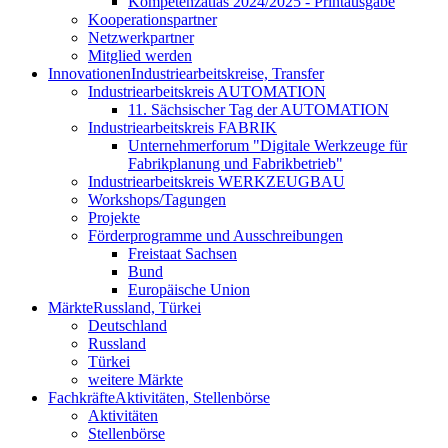
Kompetenzatlas 2024/2025 - Printausgabe
Kooperationspartner
Netzwerkpartner
Mitglied werden
Innovationen
Industriearbeitskreise, Transfer
Industriearbeitskreis AUTOMATION
11. Sächsischer Tag der AUTOMATION
Industriearbeitskreis FABRIK
Unternehmerforum "Digitale Werkzeuge für
Fabrikplanung und Fabrikbetrieb"
Industriearbeitskreis WERKZEUGBAU
Workshops/Tagungen
Projekte
Förderprogramme und Ausschreibungen
Freistaat Sachsen
Bund
Europäische Union
Märkte
Russland, Türkei
Deutschland
Russland
Türkei
weitere Märkte
Fachkräfte
Aktivitäten, Stellenbörse
Aktivitäten
Stellenbörse