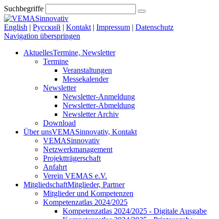
Suchbegriffe
English
|
Русский
|
Kontakt
|
Impressum
|
Datenschutz
Navigation überspringen
Aktuelles
Termine, Newsletter
Termine
Veranstaltungen
Messekalender
Newsletter
Newsletter-Anmeldung
Newsletter-Abmeldung
Newsletter Archiv
Download
Über uns
VEMASinnovativ, Kontakt
VEMASinnovativ
Netzwerkmanagement
Projektträgerschaft
Anfahrt
Verein VEMAS e.V.
Mitgliedschaft
Mitglieder, Partner
Mitglieder und Kompetenzen
Kompetenzatlas 2024/2025
Kompetenzatlas 2024/2025 - Digitale Ausgabe