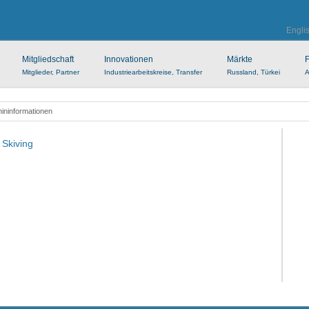
Engli
Mitgliedschaft
Innovationen
Märkte
F
Mitglieder, Partner
Industriearbeitskreise, Transfer
Russland, Türkei
A
ininformationen
 Skiving