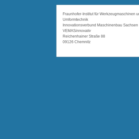
Fraunhofer-Institut für Werkzeugmaschinen 
Umformtechnik
Innovationsverbund Maschinenbau Sachsen
VEMAS
innovativ
Reichenhainer Straße 88
09126 Chemnitz