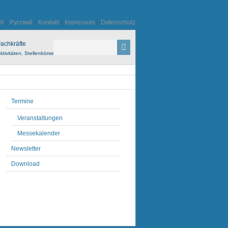
sh
|
Русский
|
Kontakt
|
Impressum
|
Datenschutz
achkräfte
ktivitäten, Stellenbörse
Termine
Veranstaltungen
Messekalender
Newsletter
Download