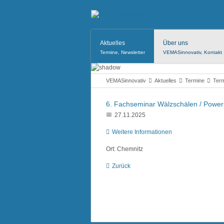
Aktuelles
Über uns
Termine, Newsletter
VEMASinnovativ, Kontakt
VEMASinnovativ
Aktuelles
Termine
Term
6. Fachseminar Wälzschälen / Power
27.11.2025
Weitere Informationen
Ort: Chemnitz
Zurück