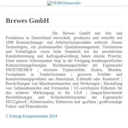
Brewes GmbH
Die Brewes GmbH mit Sitz und
Produktion in Deutschland entwickelt, produziert und vertreibt seit
1990 Kennzeichnungs- und Arbeitsschutzprodukte weltweit. Neuste
Technologien, ein professionelles Qualitätsmanagement, Termintreue
und Schnelligkeit sowie hohe Standards bei der persönlichen
Kundenbetreuung und Auftragsabwicklung haben oberste Priorität.
Einer unserer Schwerpunkte liegt in der Fertigung kundenspezifischer
Kennzeichnungslösungen. Hochleistungsschilder der Eigenmarke
INOXTREME® | eloxierte Typenschilder, Skalen, Blenden,
Frontplatten in Sonderformaten | gravierte Schilder und
Kennzeichnungsprodukte aus Aluminium, Edelstahl oder Kunststoff |
Beschriftungen von Maschinenbauteilen und Werkzeugen | Herstellung
von Gehäusebauteilen und Formteilen | UL-zertifizierte Etiketten für
den sicheren Marktzugang in die USA | langnachleuchtende
Beschilderungen und Sicherheitsleitsysteme der Eigenmarke
SECUglow® | Klebetransfers, Klebetexte und -grafiken | großformatige
Folien- und Plattendrucke
Eintrag Kompetenzatlas 2024