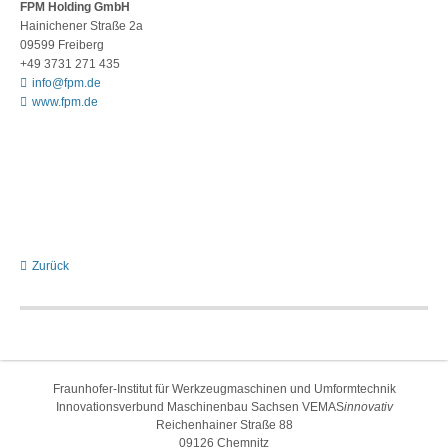
FPM Holding GmbH
Hainichener Straße 2a
09599 Freiberg
+49 3731 271 435
info@fpm.de
www.fpm.de
Zurück
Fraunhofer-Institut für Werkzeugmaschinen und Umformtechnik
Innovationsverbund Maschinenbau Sachsen VEMAS
innovativ
Reichenhainer Straße 88
09126 Chemnitz