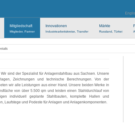
Engli
Mitgliedschaft
Innovationen
Märkte
F
Mitglieder, Partner
Industriearbeitskreise, Transfer
Russland, Türkei
A
Details
Wir sind der Spezialist für Anlagenstahlbau aus Sachsen. Unsere
erlagen, Zeichnungen und technische Berechnungen. Von der
eten wir alle Leistungen aus einer Hand. Unsere beiden Werke in
nsfläche von über 5.500 qm und leisten einen Stahldurchlauf von
igen individuell geplante Stahlbauten, komplette Hallen und
en, Laufstege und Podeste für Anlagen und Anlagenkomponenten.