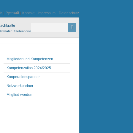
sh
|
Русский
|
Kontakt
|
Impressum
|
Datenschutz
achkräfte
ktivitäten, Stellenbörse
Mitglieder und Kompetenzen
Kompetenzatlas 2024/2025
Kooperationspartner
Netzwerkpartner
Mitglied werden