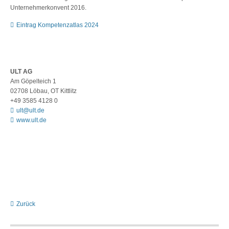
Unternehmerkonvent 2016.
Eintrag Kompetenzatlas 2024
ULT AG
Am Göpelteich 1
02708 Löbau, OT Kittlitz
+49 3585 4128 0
ult@ult.de
www.ult.de
Zurück