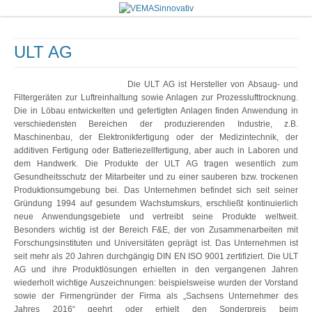
ULT AG
Die ULT AG ist Hersteller von Absaug- und
Filtergeräten zur Luftreinhaltung sowie Anlagen zur Prozesslufttrocknung.
Die in Löbau entwickelten und gefertigten Anlagen finden Anwendung in
verschiedensten Bereichen der produzierenden Industrie, z.B.
Maschinenbau, der Elektronikfertigung oder der Medizintechnik, der
additiven Fertigung oder Batteriezellfertigung, aber auch in Laboren und
dem Handwerk. Die Produkte der ULT AG tragen wesentlich zum
Gesundheitsschutz der Mitarbeiter und zu einer sauberen bzw. trockenen
Produktionsumgebung bei. Das Unternehmen befindet sich seit seiner
Gründung 1994 auf gesundem Wachstumskurs, erschließt kontinuierlich
neue Anwendungsgebiete und vertreibt seine Produkte weltweit.
Besonders wichtig ist der Bereich F&E, der von Zusammenarbeiten mit
Forschungsinstituten und Universitäten geprägt ist. Das Unternehmen ist
seit mehr als 20 Jahren durchgängig DIN EN ISO 9001 zertifiziert. Die ULT
AG und ihre Produktlösungen erhielten in den vergangenen Jahren
wiederholt wichtige Auszeichnungen: beispielsweise wurden der Vorstand
sowie der Firmengründer der Firma als „Sachsens Unternehmer des
Jahres 2016“ geehrt oder erhielt den Sonderpreis beim