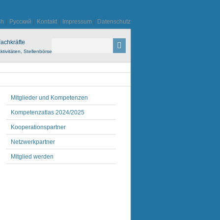
sh
|
Русский
|
Kontakt
|
Impressum
|
Datenschutz
achkräfte
ktivitäten, Stellenbörse
Mitglieder und Kompetenzen
Kompetenzatlas 2024/2025
Kooperationspartner
Netzwerkpartner
Mitglied werden