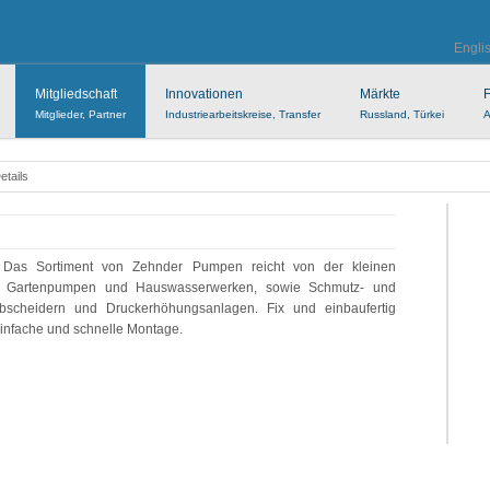
Engli
Mitgliedschaft
Innovationen
Märkte
F
Mitglieder, Partner
Industriearbeitskreise, Transfer
Russland, Türkei
A
Details
Das Sortiment von Zehnder Pumpen reicht von der kleinen
n Gartenpumpen und Hauswasserwerken, sowie Schmutz- und
bscheidern und Druckerhöhungsanlagen. Fix und einbaufertig
einfache und schnelle Montage.