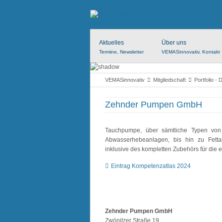
Aktuelles
Über uns
Termine, Newsletter
VEMASinnovativ, Kontakt
VEMASinnovativ
Mitgliedschaft
Portfolio - 
Zehnder Pumpen GmbH
Tauchpumpe, über sämtliche Typen vo
Abwasserhebeanlagen, bis hin zu Fetta
inklusive des kompletten Zubehörs für die 
Eintrag Kompetenzatlas 2024
Zehnder Pumpen GmbH
Zwönitzer Straße 19