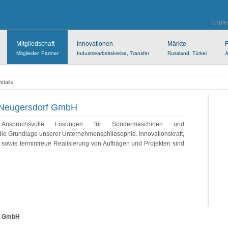
Engli
Mitgliedschaft
Innovationen
Märkte
F
Mitglieder, Partner
Industriearbeitskreise, Transfer
Russland, Türkei
A
Details
 Neugersdorf GmbH
Anspruchsvolle Lösungen für Sondermaschinen und
 die Grundlage unserer Unternehmensphilosophie. Innovationskraft,
ik sowie termintreue Realisierung von Aufträgen und Projekten sind
f GmbH