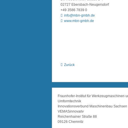
02727 Ebersbach-Neugersdorf
+49 3586 7839 0
info@mbn-gmbh.de
www.mbn-gmbh.de
Zurück
Fraunhofer-Institut für Werkzeugmaschinen 
Umformtechnik
Innovationsverbund Maschinenbau Sachsen
VEMAS
innovativ
Reichenhainer Straße 88
09126 Chemnitz