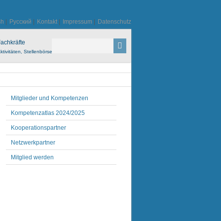
sh
|
Русский
|
Kontakt
|
Impressum
|
Datenschutz
achkräfte
ktivitäten, Stellenbörse
Mitglieder und Kompetenzen
Kompetenzatlas 2024/2025
Kooperationspartner
Netzwerkpartner
Mitglied werden