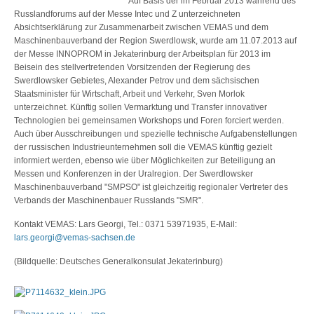
Auf Basis der im Februar 2013 während des
Russlandforums auf der Messe Intec und Z unterzeichneten
Absichtserklärung zur Zusammenarbeit zwischen VEMAS und dem
Maschinenbauverband der Region Swerdlowsk, wurde am 11.07.2013 auf
der Messe INNOPROM in Jekaterinburg der Arbeitsplan für 2013 im
Beisein des stellvertretenden Vorsitzenden der Regierung des
Swerdlowsker Gebietes, Alexander Petrov und dem sächsischen
Staatsminister für Wirtschaft, Arbeit und Verkehr, Sven Morlok
unterzeichnet. Künftig sollen Vermarktung und Transfer innovativer
Technologien bei gemeinsamen Workshops und Foren forciert werden.
Auch über Ausschreibungen und spezielle technische Aufgabenstellungen
der russischen Industrieunternehmen soll die VEMAS künftig gezielt
informiert werden, ebenso wie über Möglichkeiten zur Beteiligung an
Messen und Konferenzen in der Uralregion. Der Swerdlowsker
Maschinenbauverband "SMPSO" ist gleichzeitig regionaler Vertreter des
Verbands der Maschinenbauer Russlands "SMR".
Kontakt VEMAS: Lars Georgi, Tel.: 0371 53971935, E-Mail:
lars.georgi@vemas-sachsen.de
(Bildquelle: Deutsches Generalkonsulat Jekaterinburg)