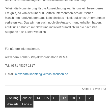
"Allein die Nominierung für die Auszeichnung war für uns ein besonderes
Ereignis, da von den über 60 Spitzenunternehmen des deutschen
Maschinen- und Anlagenbaus kein einziges mitteldeutsches Unternehmen
vertreten war. Das wir nun auch noch die Auszeichnung erhalten haben,
erfüllt uns natürlich mit Stolz und motiviert zusätzlich für die nächsten
Aufgaben.", so Dieter Weidlich.
Für nähere Informationen:
Alexandra Köhler - Projektkoordinatorin VEMAS
Tel.: 0371 / 5397 1817
E-Mail:
alexandra.koehler@vemas-sachsen.de
Seite 117 von 123
« Anfang
Zurück
114
115
116
117
118
119
120
Vorwärts
Ende »