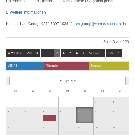
Unternehmen einen Einblick in das chinesische Ökosystem geben.
Weitere Informationen
Kontakt: Lars Georgi, 0371 5397 1935,
lars.georgi@vemas-sachsen.de
Seite 3 von 123
« Anfang
Zurück
1
2
3
4
5
6
7
Vorwärts
Ende »
VEMAS
Allgemein
Messen
August 2026
<
>
Mo
Di
Mi
Do
Fr
Sa
So
1
2
3
4
5
6
7
8
9
10
11
12
13
14
15
16