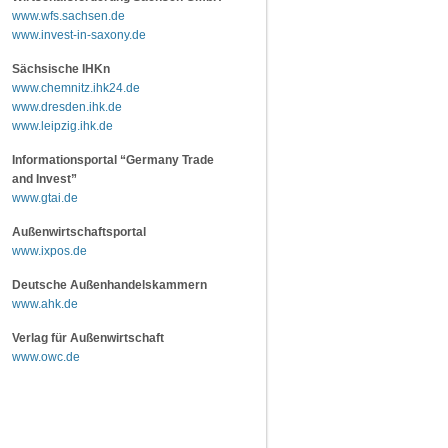
www.wfs.sachsen.de
www.invest-in-saxony.de
Sächsische IHKn
www.chemnitz.ihk24.de
www.dresden.ihk.de
www.leipzig.ihk.de
Informationsportal “Germany Trade
and Invest”
www.gtai.de
Außenwirtschaftsportal
www.ixpos.de
Deutsche Außenhandelskammern
www.ahk.de
Verlag für Außenwirtschaft
www.owc.de