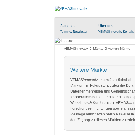
Aktuelles
Über uns
Termine, Newsletter
VEMASinnovativ, Kontakt
VEMASinnovativ
Märkte
weitere Märkte
Weitere Märkte
VEMAS
innovativ
unterstützt sächsische
Märkten. Im Fokus steht dabei die Dur
Unternehmenreisen und Gemeinsschafts
Kooperationsbörsen und Rundtischges
Workshops & Konferenzen. VEMAS
inn
Forschungseinrichtungen sowie
ansäss
Messegesellschaften
beispielsweise i
den Zugang zu diesen Märkten zu erlei