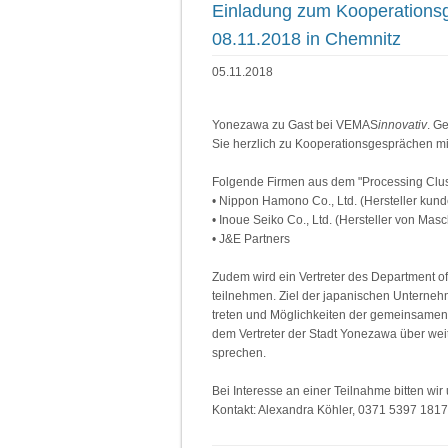
Einladung zum Kooperations
08.11.2018 in Chemnitz
05.11.2018
Yonezawa zu Gast bei VEMAS
innovativ
. G
Sie herzlich zu Kooperationsgesprächen mi
Folgende Firmen aus dem "Processing Clust
• Nippon Hamono Co., Ltd. (Hersteller kund
• Inoue Seiko Co., Ltd. (Hersteller von M
• J&E Partners
Zudem wird ein Vertreter des Department 
teilnehmen. Ziel der japanischen Unterneh
treten und Möglichkeiten der gemeinsamen
dem Vertreter der Stadt Yonezawa über we
sprechen.
Bei Interesse an einer Teilnahme bitten wir
Kontakt: Alexandra Köhler, 0371 5397 181