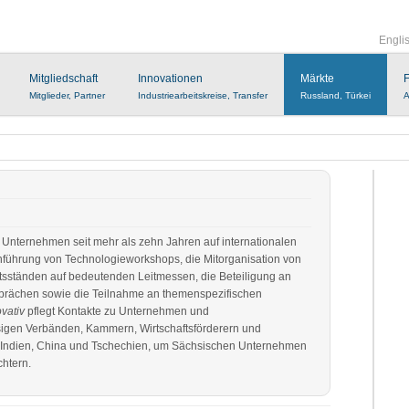
Engli
Mitgliedschaft
Innovationen
Märkte
F
Mitglieder, Partner
Industriearbeitskreise, Transfer
Russland, Türkei
A
 Unternehmen seit mehr als zehn Jahren auf internationalen
chführung von Technologieworkshops, die Mitorganisation von
ständen auf bedeutenden Leitmessen, die Beteiligung an
prächen sowie die Teilnahme an themenspezifischen
ovativ
pflegt Kontakte zu Unternehmen und
igen Verbänden, Kammern, Wirtschaftsförderern und
n Indien, China und Tschechien, um Sächsischen Unternehmen
chtern.