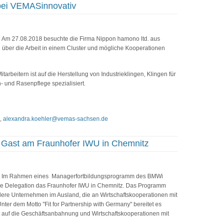
bei VEMASinnovativ
Am 27.08.2018 besuchte die Firma Nippon hamono ltd. aus
ber die Arbeit in einem Cluster und mögliche Kooperationen
arbeitern ist auf die Herstellung von Industrieklingen, Klingen für
 und Rasenpflege spezialisiert.
7,
alexandra.koehler@vemas-sachsen.de
 Gast am Fraunhofer IWU in Chemnitz
Im Rahmen eines Managerfortbildungsprogramm des BMWi
he Delegation das Fraunhofer IWU in Chemnitz. Das Programm
ttlere Unternehmen im Ausland, die an Wirtschaftskooperationen mit
ter dem Motto "Fit for Partnership with Germany" bereitet es
 auf die Geschäftsanbahnung und Wirtschaftskooperationen mit