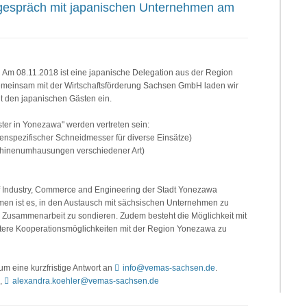
gespräch mit japanischen Unternehmen am
Am 08.11.2018 ist eine japanische Delegation aus der Region
emeinsam mit der Wirtschaftsförderung Sachsen GmbH laden wir
t den japanischen Gästen ein.
er in Yonezawa" werden vertreten sein:
enspezifischer Schneidmesser für diverse Einsätze)
aschinenumhausungen verschiedener Art)
of Industry, Commerce and Engineering der Stadt Yonezawa
men ist es, in den Austausch mit sächsischen Unternehmen zu
 Zusammenarbeit zu sondieren. Zudem besteht die Möglichkeit mit
itere Kooperationsmöglichkeiten mit der Region Yonezawa zu
 um eine kurzfristige Antwort an
info@vemas-sachsen.de
.
7,
alexandra.koehler@vemas-sachsen.de