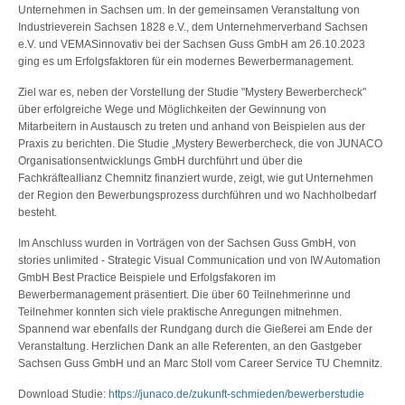
Unternehmen in Sachsen um. In der gemeinsamen Veranstaltung von
Industrieverein Sachsen 1828 e.V., dem Unternehmerverband Sachsen
e.V. und VEMASinnovativ bei der Sachsen Guss GmbH am 26.10.2023
ging es um Erfolgsfaktoren für ein modernes Bewerbermanagement.
Ziel war es, neben der Vorstellung der Studie "Mystery Bewerbercheck"
über erfolgreiche Wege und Möglichkeiten der Gewinnung von
Mitarbeitern in Austausch zu treten und anhand von Beispielen aus der
Praxis zu berichten. Die Studie „Mystery Bewerbercheck, die von JUNACO
Organisationsentwicklungs GmbH durchführt und über die
Fachkräfteallianz Chemnitz finanziert wurde, zeigt, wie gut Unternehmen
der Region den Bewerbungsprozess durchführen und wo Nachholbedarf
besteht.
Im Anschluss wurden in Vorträgen von der Sachsen Guss GmbH, von
stories unlimited - Strategic Visual Communication und von IW Automation
GmbH Best Practice Beispiele und Erfolgsfakoren im
Bewerbermanagement präsentiert. Die über 60 Teilnehmerinne und
Teilnehmer konnten sich viele praktische Anregungen mitnehmen.
Spannend war ebenfalls der Rundgang durch die Gießerei am Ende der
Veranstaltung. Herzlichen Dank an alle Referenten, an den Gastgeber
Sachsen Guss GmbH und an Marc Stoll vom Career Service TU Chemnitz.
Download Studie:
https://junaco.de/zukunft-schmieden/bewerberstudie