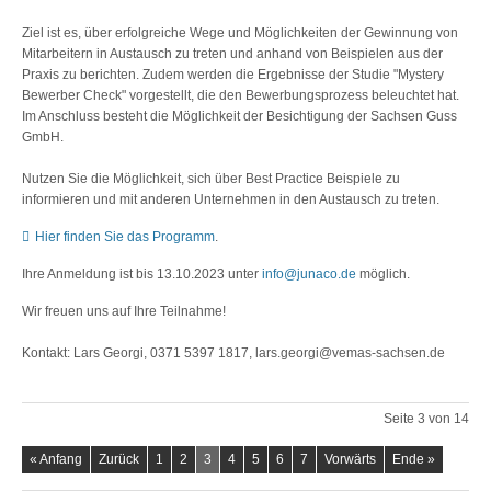
Ziel ist es, über erfolgreiche Wege und Möglichkeiten der Gewinnung von
Mitarbeitern in Austausch zu treten und anhand von Beispielen aus der
Praxis zu berichten. Zudem werden die Ergebnisse der Studie "Mystery
Bewerber Check" vorgestellt, die den Bewerbungsprozess beleuchtet hat.
Im Anschluss besteht die Möglichkeit der Besichtigung der Sachsen Guss
GmbH.
Nutzen Sie die Möglichkeit, sich über Best Practice Beispiele zu
informieren und mit anderen Unternehmen in den Austausch zu treten.
Hier finden Sie das Programm
.
Ihre Anmeldung ist bis 13.10.2023 unter
info@junaco.de
möglich.
Wir freuen uns auf Ihre Teilnahme!
Kontakt: Lars Georgi, 0371 5397 1817, lars.georgi@vemas-sachsen.de
Seite 3 von 14
« Anfang
Zurück
1
2
3
4
5
6
7
Vorwärts
Ende »