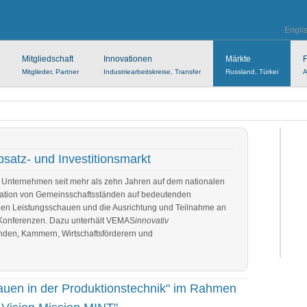
Engli
Mitgliedschaft
Innovationen
Märkte
F
Mitglieder, Partner
Industriearbeitskreise, Transfer
Russland, Türkei
A
bsatz- und Investitionsmarkt
e Unternehmen seit mehr als zehn Jahren auf dem nationalen
isation von Gemeinsschaftsständen auf bedeutenden
alen Leistungsschauen und die Ausrichtung und Teilnahme an
Konferenzen. Dazu unterhält VEMAS
innovativ
nden, Kammern, Wirtschaftsförderern und
uen in der Produktionstechnik" im Rahmen