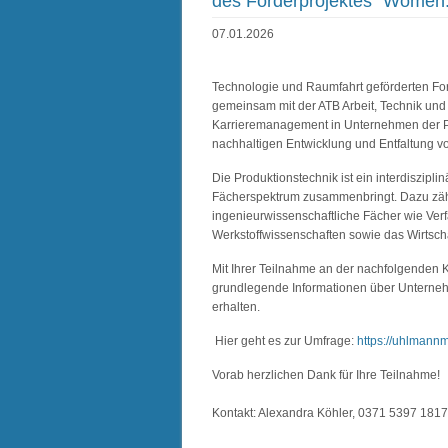
des Förderprojektes "Women.
07.01.2026
Technologie und Raumfahrt geförderten Fo
gemeinsam mit der ATB Arbeit, Technik un
Karrieremanagement in Unternehmen der P
nachhaltigen Entwicklung und Entfaltung vo
Die Produktionstechnik ist ein interdiszip
Fächerspektrum zusammenbringt. Dazu zä
ingenieurwissenschaftliche Fächer wie Verfa
Werkstoffwissenschaften sowie das Wirtsch
Mit Ihrer Teilnahme an der nachfolgenden K
grundlegende Informationen über Unterneh
erhalten.
Hier geht es zur Umfrage:
https://uhlmann
Vorab herzlichen Dank für Ihre Teilnahme!
Kontakt: Alexandra Köhler, 0371 5397 181