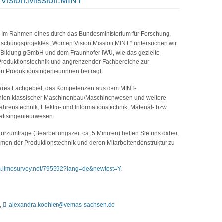
Vision.Mission.MINT"
Im Rahmen eines durch das Bundesministerium für Forschung,
rschungsprojektes „Women.Vision.Mission.MINT.“ untersuchen wir
d Bildung gGmbH und dem Fraunhofer IWU, wie das gezielte
roduktionstechnik und angrenzender Fachbereiche zur
n Produktionsingenieurinnen beiträgt.
linäres Fachgebiet, das Kompetenzen aus dem MINT-
hlen klassischer Maschinenbau/Maschinenwesen und weitere
hrenstechnik, Elektro- und Informationstechnik, Material- bzw.
aftsingenieurwesen.
urzumfrage (Bearbeitungszeit ca. 5 Minuten) helfen Sie uns dabei,
men der Produktionstechnik und deren Mitarbeitendenstruktur zu
m.limesurvey.net/795592?lang=de&newtest=Y
.
7,
alexandra.koehler@vemas-sachsen.de