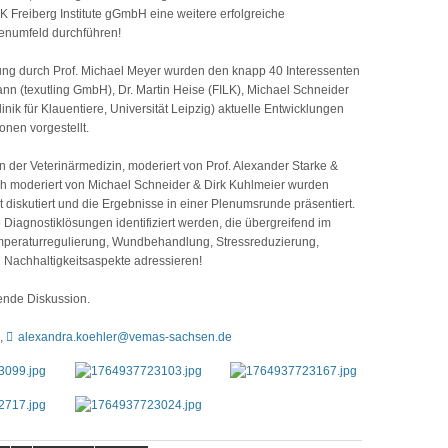
Freiberg Institute gGmbH eine weitere erfolgreiche
numfeld durchführen!
lung durch Prof. Michael Meyer wurden den knapp 40 Interessenten
nn (texutling GmbH), Dr. Martin Heise (FILK), Michael Schneider
nik für Klauentiere, Universität Leipzig) aktuelle Entwicklungen
onen vorgestellt.
n der Veterinärmedizin, moderiert von Prof. Alexander Starke &
ch moderiert von Michael Schneider & Dirk Kuhlmeier wurden
iskutiert und die Ergebnisse in einer Plenumsrunde präsentiert.
e Diagnostiklösungen identifiziert werden, die übergreifend im
emperaturregulierung, Wundbehandlung, Stressreduzierung,
Nachhaltigkeitsaspekte adressieren!
nende Diskussion.
7,
alexandra.koehler@vemas-sachsen.de