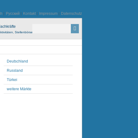
sh
|
Русский
|
Kontakt
|
Impressum
|
Datenschutz
achkräfte
ktivitäten, Stellenbörse
Deutschland
Russland
Türkei
weitere Märkte