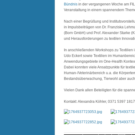
Bündnis
in der vergangenen Woche am FILK 
Veranstaltung in einem spannendem Theme
Nach einer Begrüßung und Institutsvorstel
in Impulsbeiträgen von Dr. Franziska Lehma
(Born GmbH) und Prof. Alexander Starke (Kli
und Herausforderungen zu textilen Innovati
In anschließenden Workshops zu Textilien i
Udo Eckert sowie Textilien im Humanberei
Anwendungsgebiete im One-Health Kontext d
Dabei konnten viele Ansatzpunkte für textil
Human-/Veterinärbereich u.a. die Körpert
Bestandsüberwachung, Tierwohl aber auch 
Vielen Dank allen Beteiligten für die span
Kontakt: Alexandra Köhler, 0371 5397 181