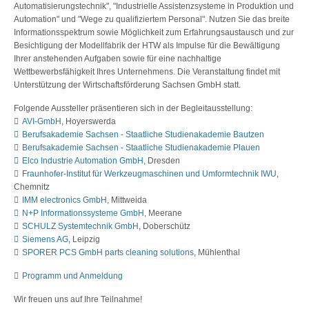
Automatisierungstechnik", "Industrielle Assistenzsysteme in Produktion und
Automation" und "Wege zu qualifiziertem Personal". Nutzen Sie das breite
Informationsspektrum sowie Möglichkeit zum Erfahrungsaustausch und zur
Besichtigung der Modellfabrik der HTW als Impulse für die Bewältigung
Ihrer anstehenden Aufgaben sowie für eine nachhaltige
Wettbewerbsfähigkeit Ihres Unternehmens. Die Veranstaltung findet mit
Unterstützung der Wirtschaftsförderung Sachsen GmbH statt.
Folgende Aussteller präsentieren sich in der Begleitausstellung:
AVI-GmbH
, Hoyerswerda
Berufsakademie Sachsen - Staatliche Studienakademie Bautzen
Berufsakademie Sachsen - Staatliche Studienakademie Plauen
Elco Industrie Automation GmbH
, Dresden
Fraunhofer-Institut für Werkzeugmaschinen und Umformtechnik IWU
,
Chemnitz
IMM electronics GmbH
, Mittweida
N+P Informationssysteme GmbH
, Meerane
SCHULZ Systemtechnik GmbH
, Doberschütz
Siemens AG
, Leipzig
SPORER PCS GmbH parts cleaning solutions
, Mühlenthal
Programm und Anmeldung
Wir freuen uns auf Ihre Teilnahme!