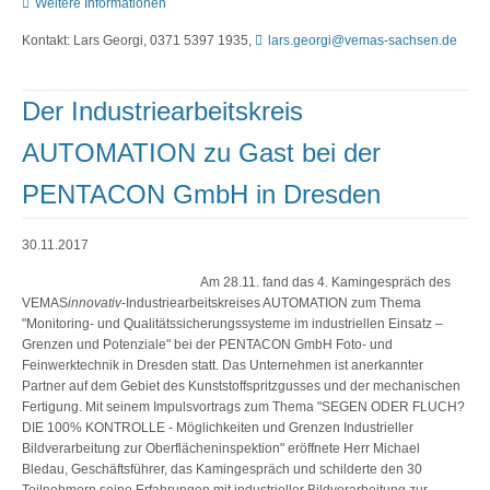
Weitere Informationen
Kontakt: Lars Georgi, 0371 5397 1935,
lars.georgi@vemas-sachsen.de
Der Industriearbeitskreis
AUTOMATION zu Gast bei der
PENTACON GmbH in Dresden
30.11.2017
Am 28.11. fand das 4. Kamingespräch des
VEMAS
innovativ
-Industriearbeitskreises AUTOMATION zum Thema
"Monitoring- und Qualitätssicherungssysteme im industriellen Einsatz –
Grenzen und Potenziale" bei der PENTACON GmbH Foto- und
Feinwerktechnik in Dresden statt. Das Unternehmen ist anerkannter
Partner auf dem Gebiet des Kunststoffspritzgusses und der mechanischen
Fertigung. Mit seinem Impulsvortrags zum Thema "SEGEN ODER FLUCH?
DIE 100% KONTROLLE - Möglichkeiten und Grenzen Industrieller
Bildverarbeitung zur Oberflächeninspektion" eröffnete Herr Michael
Bledau, Geschäftsführer, das Kamingespräch und schilderte den 30
Teilnehmern seine Erfahrungen mit industrieller Bildverarbeitung zur