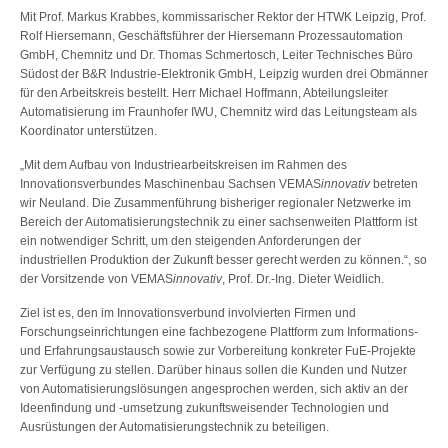
Mit Prof. Markus Krabbes, kommissarischer Rektor der HTWK Leipzig, Prof.
Rolf Hiersemann, Geschäftsführer der Hiersemann Prozessautomation
GmbH, Chemnitz und Dr. Thomas Schmertosch, Leiter Technisches Büro
Südost der B&R Industrie-Elektronik GmbH, Leipzig wurden drei Obmänner
für den Arbeitskreis bestellt. Herr Michael Hoffmann, Abteilungsleiter
Automatisierung im Fraunhofer IWU, Chemnitz wird das Leitungsteam als
Koordinator unterstützen.
„Mit dem Aufbau von Industriearbeitskreisen im Rahmen des
Innovationsverbundes Maschinenbau Sachsen VEMAS
innovativ
betreten
wir Neuland. Die Zusammenführung bisheriger regionaler Netzwerke im
Bereich der Automatisierungstechnik zu einer sachsenweiten Plattform ist
ein notwendiger Schritt, um den steigenden Anforderungen der
industriellen Produktion der Zukunft besser gerecht werden zu können.“, so
der Vorsitzende von VEMAS
innovativ
, Prof. Dr.-Ing. Dieter Weidlich.
Ziel ist es, den im Innovationsverbund involvierten Firmen und
Forschungseinrichtungen eine fachbezogene Plattform zum Informations-
und Erfahrungsaustausch sowie zur Vorbereitung konkreter FuE-Projekte
zur Verfügung zu stellen. Darüber hinaus sollen die Kunden und Nutzer
von Automatisierungslösungen angesprochen werden, sich aktiv an der
Ideenfindung und -umsetzung zukunftsweisender Technologien und
Ausrüstungen der Automatisierungstechnik zu beteiligen.