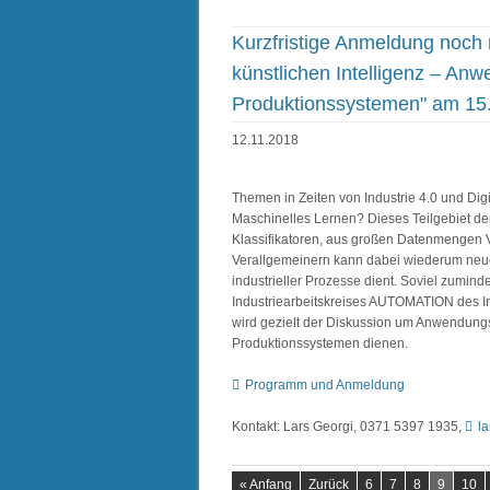
Kurzfristige Anmeldung noch
künstlichen Intelligenz – An
Produktionssystemen" am 15
12.11.2018
Themen in Zeiten von Industrie 4.0 und Dig
Maschinelles Lernen? Dieses Teilgebiet der
Klassifikatoren, aus großen Datenmengen V
Verallgemeinern kann dabei wiederum neue
industrieller Prozesse dient. Soviel zumin
Industriearbeitskreises AUTOMATION des
wird gezielt der Diskussion um Anwendungs
Produktionssystemen dienen.
Programm und Anmeldung
Kontakt: Lars Georgi, 0371 5397 1935,
l
« Anfang
Zurück
6
7
8
9
10