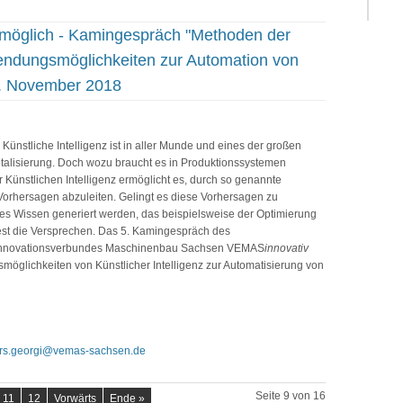
 möglich - Kamingespräch "Methoden der
wendungsmöglichkeiten zur Automation von
. November 2018
Künstliche Intelligenz ist in aller Munde und eines der großen
italisierung. Doch wozu braucht es in Produktionssystemen
 Künstlichen Intelligenz ermöglicht es, durch so genannte
orhersagen abzuleiten. Gelingt es diese Vorhersagen zu
s Wissen generiert werden, das beispielsweise der Optimierung
dest die Versprechen. Das 5. Kamingespräch des
 Innovationsverbundes Maschinenbau Sachsen VEMAS
innovativ
möglichkeiten von Künstlicher Intelligenz zur Automatisierung von
ars.georgi@vemas-sachsen.de
Seite 9 von 16
11
12
Vorwärts
Ende »