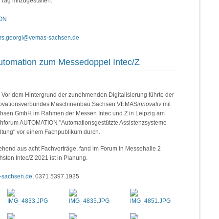
Tag mitzugestalten.
ION
ars.georgi@vemas-sachsen.de
Automation zum Messedoppel Intec/Z
Vor dem Hintergrund der zunehmenden Digitalisierung führte der
nnovationsverbundes Maschinenbau Sachsen VEMAS
innovativ
mit
achsen GmbH im Rahmen der Messen Intec und Z in Leipzig am
chforum AUTOMATION "Automationsgestützte Assistenzsysteme -
altung" vor einem Fachpublikum durch.
hend aus acht Fachvorträge, fand im Forum in Messehalle 2
hsten Intec/Z 2021 ist in Planung.
-sachsen.de
, 0371 5397 1935