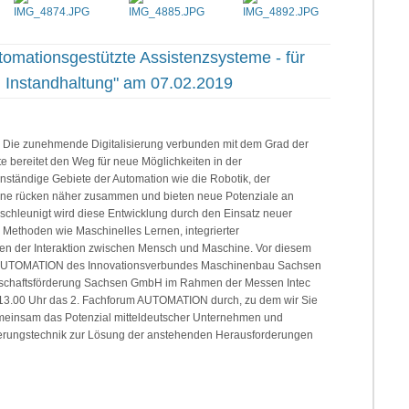
omationsgestützte Assistenzsysteme - für
d Instandhaltung" am 07.02.2019
Die zunehmende Digitalisierung verbunden mit dem Grad der
e bereitet den Weg für neue Möglichkeiten in der
nständige Gebiete der Automation wie die Robotik, der
ne rücken näher zusammen und bieten neue Potenziale an
 Beschleunigt wird diese Entwicklung durch den Einsatz neuer
r Methoden wie Maschinelles Lernen, integrierter
en der Interaktion zwischen Mensch und Maschine. Vor diesem
eis AUTOMATION des Innovationsverbundes Maschinenbau Sachsen
rtschaftsförderung Sachsen GmbH im Rahmen der Messen Intec
-13.00 Uhr das 2. Fachforum AUTOMATION durch, zu dem wir Sie
emeinsam das Potenzial mitteldeutscher Unternehmen und
ierungstechnik zur Lösung der anstehenden Herausforderungen