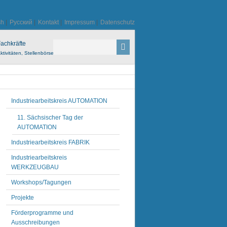
sh
|
Русский
|
Kontakt
|
Impressum
|
Datenschutz
achkräfte
ktivitäten, Stellenbörse
Industriearbeitskreis AUTOMATION
11. Sächsischer Tag der
AUTOMATION
Industriearbeitskreis FABRIK
Industriearbeitskreis
WERKZEUGBAU
Workshops/Tagungen
Projekte
Förderprogramme und
Ausschreibungen