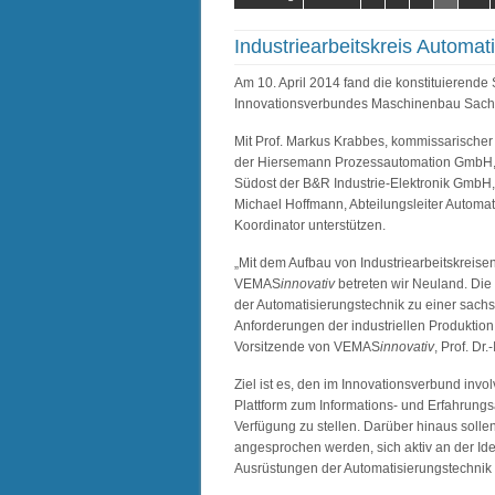
Industriearbeitskreis Automa
Am 10. April 2014 fand die konstituierende
Innovationsverbundes Maschinenbau Sa
Mit Prof. Markus Krabbes, kommissarischer
der Hiersemann Prozessautomation GmbH, 
Südost der B&R Industrie-Elektronik GmbH, 
Michael Hoffmann, Abteilungsleiter Automa
Koordinator unterstützen.
„Mit dem Aufbau von Industriearbeitskre
VEMAS
innovativ
betreten wir Neuland. Die
der Automatisierungstechnik zu einer sachs
Anforderungen der industriellen Produktion
Vorsitzende von VEMAS
innovativ
, Prof. Dr.
Ziel ist es, den im Innovationsverbund in
Plattform zum Informations- und Erfahrungs
Verfügung zu stellen. Darüber hinaus soll
angesprochen werden, sich aktiv an der I
Ausrüstungen der Automatisierungstechnik z