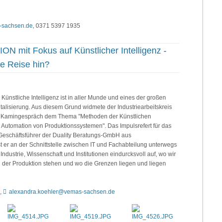
-sachsen.de
, 0371 5397 1935
 mit Fokus auf Künstlicher Intelligenz -
e Reise hin?
Künstliche Intelligenz ist in aller Munde und eines der großen
italisierung. Aus diesem Grund widmete der Industriearbeitskreis
. Kamingespräch dem Thema "Methoden der Künstlichen
 Automation von Produktionssystemen". Das Impulsrefert für das
 Geschäftsführer der Duality Beratungs-GmbH aus
st er an der Schnittstelle zwischen IT und Fachabteilung unterwegs
dustrie, Wissenschaft und Institutionen eindurcksvoll auf, wo wir
z in der Produktion stehen und wo die Grenzen liegen und liegen
7,
alexandra.koehler@vemas-sachsen.de