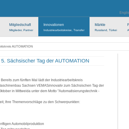
Engli
Mitgliedschaft
Innovationen
Märkte
F
Mitglieder, Partner
Industriearbeitskreise, Transfer
Russland, Türkei
A
beitskreis AUTOMATION
. Sächsischer Tag der AUTOMATION
Bereits zum fünften Mal lädt der Industriearbeitskreis
Maschinenbau Sachsen VEMAS
innovativ
zum Sächsischen Tag der
tober in Mittweida unter dem Motto "Automatisierungstechnik -
hkeit, Ihre Themenvorschläge zu den Schwerpunkten:
ünftigen Automobilproduktion