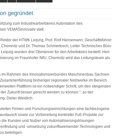
tion gegründet
 Sitzung zum Industriearbeitskreis Automation des
chsen VEMAS
innovativ
statt.
 Rektor der HTWK Leipzig, Prof. Rolf Hiersemann, Geschäftsführer
Chemnitz und Dr. Thomas Schmertosch, Leiter Technisches Büro
Leipzig wurden drei Obmänner für den Arbeitskreis bestellt. Herr
tisierung im Fraunhofer IWU, Chemnitz wird das Leitungsteam als
isen im Rahmen des Innovationsverbundes Maschinenbau Sachsen
 Zusammenführung bisheriger regionaler Netzwerke im Bereich
enweiten Plattform ist ein notwendiger Schritt, um den steigenden
 der Zukunft besser gerecht werden zu können.“, so der
-Ing. Dieter Weidlich.
volvierten Firmen und Forschungseinrichtungen eine fachbezogene
austausch sowie zur Vorbereitung konkreter FuE-Projekte zur
en die Kunden und Nutzer von Automatisierungslösungen
deenfindung und -umsetzung zukunftsweisender Technologien und
u beteiligen.