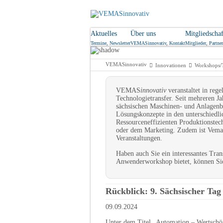
Aktuelles
Über uns
Mitgliedschaf
Termine, Newsletter
VEMASinnovativ, Kontakt
Mitglieder, Partner
VEMASinnovativ
Innovationen
Workshops/
VEMAS
innovativ
veranstaltet in reg
Technologietransfer. Seit mehreren
sächsischen Maschinen- und Anlagenb
Lösungskonzepte in den unterschiedli
Ressourceneffizienten Produktionstec
oder dem Marketing. Zudem ist Vema
Veranstaltungen.
Haben auch Sie ein interessantes Tr
Anwenderworkshop bietet, können Sie
Rückblick: 9. Sächsischer Ta
09.09.2024
Unter dem Titel „Automation – Wertschöp