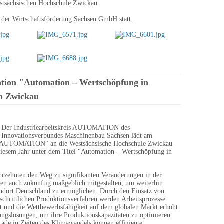
stsächsischen Hochschule Zwickau.
g der Wirtschaftsförderung Sachsen GmbH statt.
ation "Automation – Wertschöpfung in
in Zwickau
Der Industriearbeitskreis AUTOMATION des
Innovationsverbundes Maschinenbau Sachsen lädt am
er AUTOMATION" an die Westsächsische Hochschule Zwickau
n diesem Jahr unter dem Titel "Automation – Wertschöpfung in
ahrzehnten den Weg zu signifikanten Veränderungen in der
sen auch zukünftig maßgeblich mitgestalten, um weiterhin
ndort Deutschland zu ermöglichen. Durch den Einsatz von
tschrittlichen Produktionsverfahren werden Arbeitsprozesse
igert und die Wettbewerbsfähigkeit auf dem globalen Markt erhöht.
ungslösungen, um ihre Produktionskapazitäten zu optimieren
rade in Zeiten des Klimawandels können effiziente