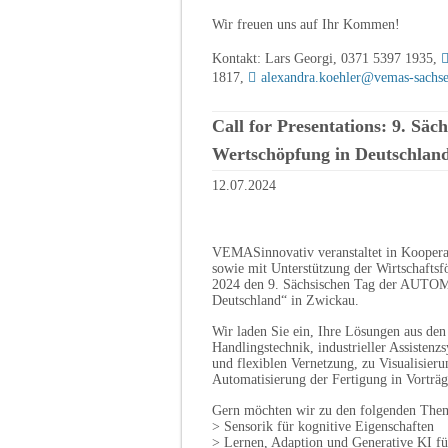
Wir freuen uns auf Ihr Kommen!
Kontakt: Lars Georgi, 0371 5397 1935,
1817,
alexandra.koehler@vemas-sachs
Call for Presentations: 9. Sä
Wertschöpfung in Deutschlan
12.07.2024
VEMASinnovativ veranstaltet in Koopera
sowie mit Unterstützung der Wirtschaft
2024 den 9. Sächsischen Tag der AUTO
Deutschland“ in Zwickau.
Wir laden Sie ein, Ihre Lösungen aus den
Handlingstechnik, industrieller Assistenz
und flexiblen Vernetzung, zu Visualisieru
Automatisierung der Fertigung in Vorträg
Gern möchten wir zu den folgenden Them
> Sensorik für kognitive Eigenschaften
> Lernen, Adaption und Generative KI fü