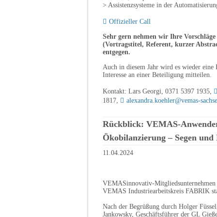
> Assistenzsysteme in der Automatisierun
Offizieller Call
Sehr gern nehmen wir Ihre Vorschläg
(Vortragstitel, Referent, kurzer Abstr
entgegen.
Auch in diesem Jahr wird es wieder eine B
Interesse an einer Beteiligung mitteilen.
Kontakt: Lars Georgi, 0371 5397 1935,
1817,
alexandra.koehler@vemas-sachs
Rückblick: VEMAS-Anwenderw
Ökobilanzierung – Segen und
11.04.2024
VEMASinnovativ-Mitgliedsunternehmen 
VEMAS Industriearbeitskreis FABRIK sta
Nach der Begrüßung durch Holger Füssel
Jankowsky, Geschäftsführer der GL Gieß