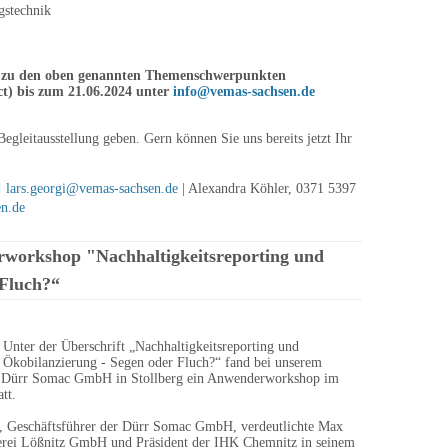
gstechnik
e zu den oben genannten Themenschwerpunkten
act) bis zum 21.06.2024 unter
info@vemas-sachsen.de
egleitausstellung geben. Gern können Sie uns bereits jetzt Ihr
lars.georgi@vemas-sachsen.de
| Alexandra Köhler, 0371 5397
en.de
orkshop "Nachhaltigkeitsreporting und
 Fluch?“
Unter der Überschrift „Nachhaltigkeitsreporting und
Ökobilanzierung - Segen oder Fluch?“ fand bei unserem
Dürr Somac GmbH in Stollberg ein Anwenderworkshop im
tt.
, Geschäftsführer der Dürr Somac GmbH, verdeutlichte Max
erei Lößnitz GmbH und Präsident der IHK Chemnitz in seinem