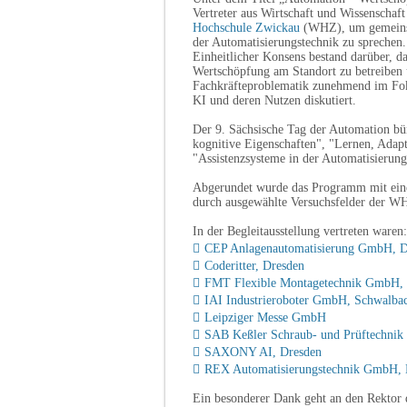
Vertreter aus Wirtschaft und Wissenscha
Hochschule Zwickau
(WHZ), um gemeinsa
der Automatisierungstechnik zu sprechen.
Einheitlicher Konsens bestand darüber, d
Wertschöpfung am Standort zu betreiben 
Fachkräfteproblematik zunehmend im Fok
KI und deren Nutzen diskutiert.
Der 9. Sächsische Tag der Automation bü
kognitive Eigenschaften", "Lernen, Adap
"Assistenzsysteme in der Automatisierung
Abgerundet wurde das Programm mit eine
durch ausgewählte Versuchsfelder der W
In der Begleitausstellung vertreten waren:
CEP Anlagenautomatisierung GmbH, D
Coderitter, Dresden
FMT Flexible Montagetechnik GmbH,
IAI Industrieroboter GmbH, Schwalba
Leipziger Messe GmbH
SAB Keßler Schraub- und Prüftechni
SAXONY AI, Dresden
REX Automatisierungstechnik GmbH, 
Ein besonderer Dank geht an den Rektor 