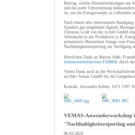
Beitrag, welche Herausforderungen aus Si
und das mehr Unterstützung insbesondere
ist, um die Energiewende zu vollziehen u
Nach einem sehr interessanten Rundgang
Standort gut ausgebaute digitale Montag
Christian Groß von der in.hub GmbH eine
Verbräuche in der Produktion (z.B. Energ
präsentierte Maximilian Stange vom Fra
Nachhaltigkeitsreporting zur Verfügung s
Herzlichen Dank an Marian Süße, Fraunh
Industriearbeitskreises FABRIK
durch die
Vielen Dank auch an die Wirtschaftsförd
an Dürr Somac GmbH für die Gastgebersch
Kontakt: Alexandra Köhler, 0371 5397 1
VEMAS-Anwenderworkshop im 
"Nachhaltigkeitsreporting un
06.03.2024