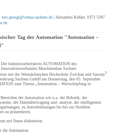
lars.georgi@vemas-sachsen.de
| Alexandra Köhler, 0371 5397
en.de
chsischer Tag der Automation "Automation –
d"
Der Industriearbeitskreis AUTOMATION des
Innovationsverbundes Maschinenbau Sachsen
5
tion mit der Westsächsischen Hochschule Zwickau und Saxony
sförderung Sachsen GmbH am Donnerstag, den 05. September
MATION zum Thema „Automation – Wertschöpfung in
 Bereichen der Automation wie u.a. der Robotik, der
systeme, der Datenübertragung und -analyse, der intelligenten
ngslösungen, zu Antriebslösungen bis hin zur flexiblen
en zu präsentieren.
en mit Ihnen diskutieren:
r die Automation