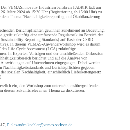
Der VEMASinnovativ Industriearbeitskreis FABRIK lädt am
26. März 2024 ab 15:30 Uhr (Registrierung ab 15:00 Uhr) zu
em Thema "Nachhaltigkeitsreporting und Ökobilanzierung –
rechenden Berichtspflichten gewinnen zunehmend an Bedeutung.
a greift zukünftig eine umfassende Regulatorik im Bereich der
 Sustainability Reporting Standards) auf Basis der CSRD
rective). In diesem VEMAS-Anwenderworkshop wird es darum
 / des Life Cycle Assessment (LCA) zukünftige
nen. In Experten-Vorträgen und der anschließenden Diskussion
haltigkeitsbereich berichtet und auf die Analyse von
n Auswirkungen auf Unternehmen eingegangen. Dabei werden
n Nachhaltigkeitsstandards und Berichtspflichten gegeben.
er sozialen Nachhaltigkeit, einschließlich Lieferkettengesetz
).
erzlich ein, den Workshop zum unternehmensübergreifenden
in diesem zukunftsrelevanten Thema zu diskutieren.
817,
alexandra.koehler@vemas-sachsen.de