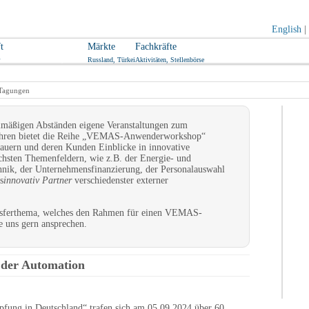
English
|
t
Innovationen
Märkte
Fachkräfte
Industriearbeitskreise, Transfer
Russland, Türkei
Aktivitäten, Stellenbörse
Tagungen
elmäßigen Abständen eigene Veranstaltungen zum
 Jahren bietet die Reihe „VEMAS-Anwenderworkshop“
auern und deren Kunden Einblicke in innovative
chsten Themenfeldern, wie z.B. der Energie- und
hnik, der Unternehmensfinanzierung, der Personalauswahl
s
innovativ Partner
verschiedenster externer
ansferthema, welches den Rahmen für einen VEMAS-
 uns gern ansprechen.
g der Automation
fung in Deutschland“ trafen sich am 05.09.2024 über 60