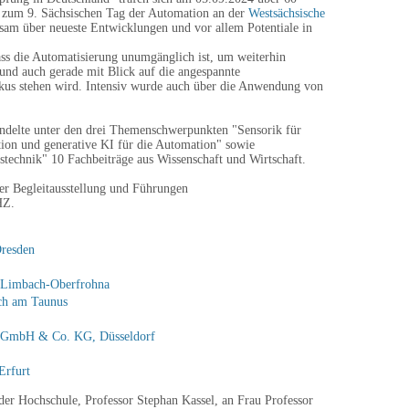
ft zum 9. Sächsischen Tag der Automation an der
Westsächsische
m über neueste Entwicklungen und vor allem Potentiale in
ass die Automatisierung unumgänglich ist, um weiterhin
und auch gerade mit Blick auf die angespannte
us stehen wird. Intensiv wurde auch über die Anwendung von
ndelte unter den drei Themenschwerpunkten "Sensorik für
tion und generative KI für die Automation" sowie
stechnik" 10 Fachbeiträge aus Wissenschaft und Wirtschaft.
r Begleitausstellung und Führungen
HZ.
resden
 Limbach-Oberfrohna
ch am Taunus
k GmbH & Co. KG, Düsseldorf
Erfurt
der Hochschule, Professor Stephan Kassel, an Frau Professor