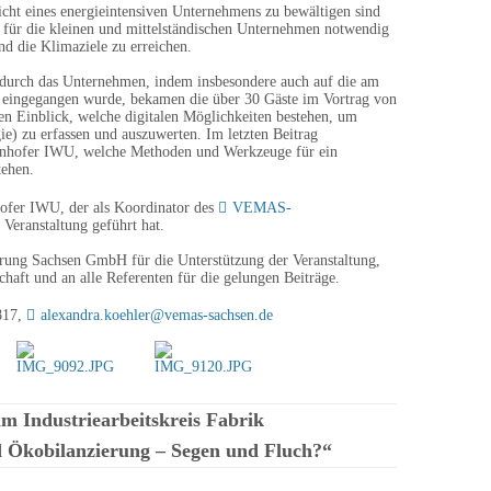
cht eines energieintensiven Unternehmens zu bewältigen sind
 für die kleinen und mittelständischen Unternehmen notwendig
nd die Klimaziele zu erreichen.
 durch das Unternehmen, indem insbesondere auch auf die am
e eingegangen wurde, bekamen die über 30 Gäste im Vortrag von
n Einblick, welche digitalen Möglichkeiten bestehen, um
ie) zu erfassen und auszuwerten. Im letzten Beitrag
unhofer IWU, welche Methoden und Werkzeuge für ein
tehen.
ofer IWU, der als Koordinator des
VEMAS-
 Veranstaltung geführt hat.
erung Sachsen GmbH für die Unterstützung der Veranstaltung,
aft und an alle Referenten für die gelungen Beiträge.
817,
alexandra.koehler@vemas-sachsen.de
Industriearbeitskreis Fabrik
d Ökobilanzierung – Segen und Fluch?“